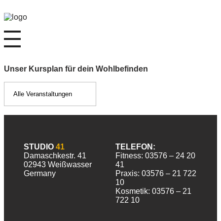
Studio 41 - Fitness- und Rehasport e.V.
Fitness, Gesundheit & Wellness in Weißwasser
Unser Kursplan für dein Wohlbefinden
STUDIO
41
TELEFON:
Damaschkestr. 41
Fitness: 03576 – 24 20
02943 Weißwasser
41
Germany
Praxis: 03576 – 21 722
10
Kosmetik: 03576 – 21
722 10